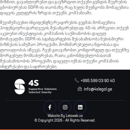
მიზნით, გავაძლიერებთ და გავზრდით თქვენი გუნდის წევრების
ცნობიერებას GDPR-ის თაობაზე, რაც ხელს შეუწყობს მონაცემთა
დაცვის კულტურის ზრდას თქვენს კომპანიაში.
შევიმუშავებთ ინციდენტზე რეაგირების გეგმას მონაცემთა
პოტენციური დარღვევის შესამცირებლად. 4S-ის არჩევით, თქვენ
აკეთებთ ინვესტიციას კომპანიის საქმიანობის დაცულ
მომავალში. GDPR-ის სტანდარტების შესაბამისობა ნებისმიერი
ბიზნესის სამუშაო პროცესში, მომხმარებელთა ნდობასა და
ლოიალობას იწვევს. ჩვენ გთავაზობთ კომფორტულ და თქვენზე
მორგებულ მომსახურებას, რათა კანონმდებლობასთან
შესაბამისობის პროცესში, დაცული იქნას თქვენი კომპანიის
ინტერესები და საჭიროებები.
+995 599 03 90 40
info@4slegal.ge
Website By Letsweb.co
© Copyright 2026 - All Rights Reserved.